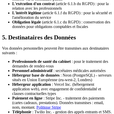
L'exécution d'un contrat
(article 6.1.b du RGPD) : pour la
relation avec les professionnels
L'intérêt légitime
(article 6.1.f du RGPD) : pour la sécurité et
l'amélioration du service
Obligation légale
(article 6.1.c du RGPD) : conservation des
données pour obligations comptables et fiscales
5. Destinataires des Données
Vos données personnelles peuvent être transmises aux destinataires
suivants :
Professionnels de santé du cabinet
: pour le traitement des
demandes de rendez-vous
Personnel administratif
: secrétaires médicales autorisées
Hébergeur base de données
: Neon (PostgreSQL) - serveurs
situés en Union Européenne (eu-west-2, Londres)
Hébergeur application
: Vercel Inc. (hébergement
application web), avec engagement de confidentialité et
clauses contractuelles types
Paiement en ligne
: Stripe Inc. - traitement des paiements
(cartes cadeaux, prestations). Données transmises : email,
nom, montant.
Politique Stripe
Téléphonie
: Twilio Inc. - gestion des appels entrants et SMS.