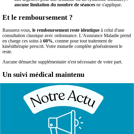
aucune limitation du nombre de séances
ne s'applique.
Et le remboursement ?
Rassurez-vous,
le remboursement reste identique
à celui d'une
consultation classique avec ordonnance. L'Assurance Maladie prend
en charge ces soins à
60%
, comme pour tout traitement de
kinésithérapie prescrit. Votre mutuelle complète généralement le
reste.
Aucune démarche supplémentaire n'est nécessaire de votre part.
Un suivi médical maintenu
L'accès direct ne signifie pas absence de coordination médicale. Le
kinésithérapeute a l'obligation d'adresser :
Un
bilan initial
au patient et à son médecin traitant
Un
compte-rendu des soins réalisés
Ces documents sont également versés dans votre
dossier
médical partagé (DMP)
Cette transparence garantit une prise en charge coordonnée et un