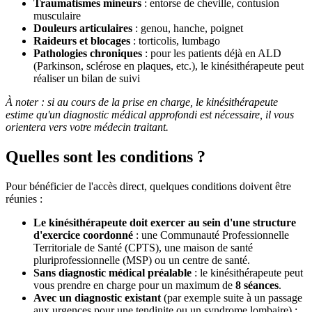
Traumatismes mineurs
: entorse de cheville, contusion
musculaire
Douleurs articulaires
: genou, hanche, poignet
Raideurs et blocages
: torticolis, lumbago
Pathologies chroniques
: pour les patients déjà en ALD
(Parkinson, sclérose en plaques, etc.), le kinésithérapeute peut
réaliser un bilan de suivi
À noter : si au cours de la prise en charge, le kinésithérapeute
estime qu'un diagnostic médical approfondi est nécessaire, il vous
orientera vers votre médecin traitant.
Quelles sont les conditions ?
Pour bénéficier de l'accès direct, quelques conditions doivent être
réunies :
Le kinésithérapeute doit exercer au sein d'une structure
d'exercice coordonné
: une Communauté Professionnelle
Territoriale de Santé (CPTS), une maison de santé
pluriprofessionnelle (MSP) ou un centre de santé.
Sans diagnostic médical préalable
: le kinésithérapeute peut
vous prendre en charge pour un maximum de
8 séances
.
Avec un diagnostic existant
(par exemple suite à un passage
aux urgences pour une tendinite ou un syndrome lombaire) :