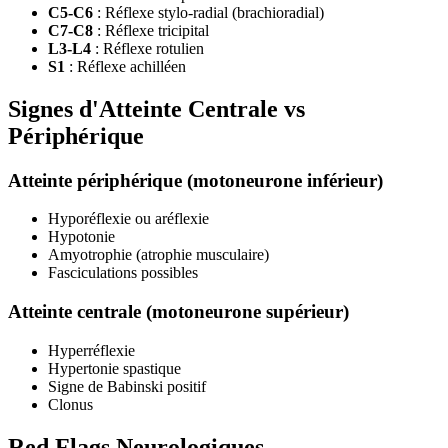
C5-C6
: Réflexe stylo-radial (brachioradial)
C7-C8
: Réflexe tricipital
L3-L4
: Réflexe rotulien
S1
: Réflexe achilléen
Signes d'Atteinte Centrale vs
Périphérique
Atteinte périphérique (motoneurone inférieur)
Hyporéflexie ou aréflexie
Hypotonie
Amyotrophie (atrophie musculaire)
Fasciculations possibles
Atteinte centrale (motoneurone supérieur)
Hyperréflexie
Hypertonie spastique
Signe de Babinski positif
Clonus
Red Flags Neurologiques