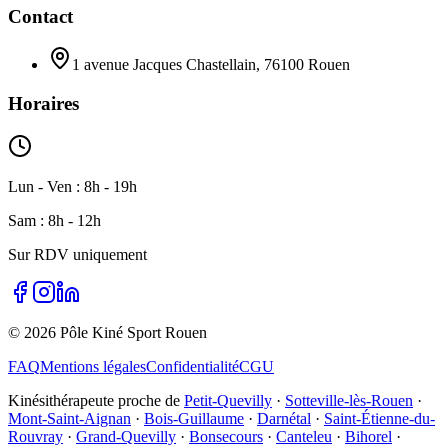
Contact
1 avenue Jacques Chastellain, 76100 Rouen
Horaires
Lun - Ven : 8h - 19h
Sam : 8h - 12h
Sur RDV uniquement
©
2026
Pôle Kiné Sport Rouen
FAQ
Mentions légales
Confidentialité
CGU
Kinésithérapeute proche de
Petit-Quevilly
·
Sotteville-lès-Rouen
·
Mont-Saint-Aignan
·
Bois-Guillaume
·
Darnétal
·
Saint-Étienne-du-
Rouvray
·
Grand-Quevilly
·
Bonsecours
·
Canteleu
·
Bihorel
·