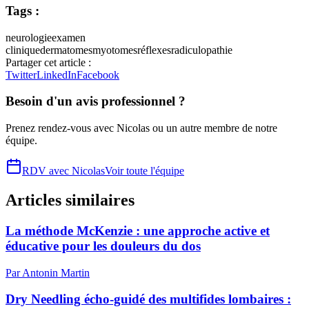
Tags :
neurologie
examen
clinique
dermatomes
myotomes
réflexes
radiculopathie
Partager cet article :
Twitter
LinkedIn
Facebook
Besoin d'un avis professionnel ?
Prenez rendez-vous avec
Nicolas
ou un autre membre de notre
équipe.
RDV avec
Nicolas
Voir toute l'équipe
Articles similaires
La méthode McKenzie : une approche active et
éducative pour les douleurs du dos
Par
Antonin
Martin
Dry Needling écho-guidé des multifides lombaires :