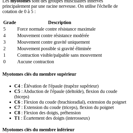
Les
myotomes
sont des groupes musculaires innervés
principalement par une racine nerveuse. On utilise l'échelle de
cotation de 0 à 5 :
Grade
Description
5
Force normale contre résistance maximale
4
Mouvement contre résistance modérée
3
Mouvement contre gravité uniquement
2
Mouvement possible si gravité éliminée
1
Contraction visible/palpable sans mouvement
0
Aucune contraction
Myotomes clés du membre supérieur
C4
: Élévation de l'épaule (trapèze supérieur)
C5
: Abduction de l'épaule (deltoïde), flexion du coude
(biceps)
C6
: Flexion du coude (brachioradial), extension du poignet
C7
: Extension du coude (triceps), flexion du poignet
C8
: Flexion des doigts, préhension
T1
: Écartement des doigts (interosseux)
Myotomes clés du membre inférieur