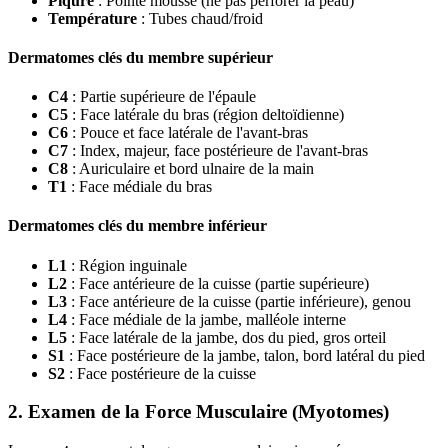
Piqûre
: Pointe mousse (ne pas perforer la peau)
Température
: Tubes chaud/froid
Dermatomes clés du membre supérieur
C4
: Partie supérieure de l'épaule
C5
: Face latérale du bras (région deltoïdienne)
C6
: Pouce et face latérale de l'avant-bras
C7
: Index, majeur, face postérieure de l'avant-bras
C8
: Auriculaire et bord ulnaire de la main
T1
: Face médiale du bras
Dermatomes clés du membre inférieur
L1
: Région inguinale
L2
: Face antérieure de la cuisse (partie supérieure)
L3
: Face antérieure de la cuisse (partie inférieure), genou
L4
: Face médiale de la jambe, malléole interne
L5
: Face latérale de la jambe, dos du pied, gros orteil
S1
: Face postérieure de la jambe, talon, bord latéral du pied
S2
: Face postérieure de la cuisse
2. Examen de la Force Musculaire (Myotomes)