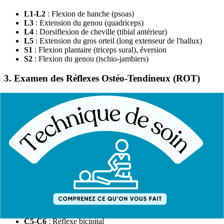
L1-L2
: Flexion de hanche (psoas)
L3
: Extension du genou (quadriceps)
L4
: Dorsiflexion de cheville (tibial antérieur)
L5
: Extension du gros orteil (long extenseur de l'hallux)
S1
: Flexion plantaire (triceps sural), éversion
S2
: Flexion du genou (ischio-jambiers)
3. Examen des Réflexes Ostéo-Tendineux (ROT)
Les réflexes permettent d'évaluer l'intégrité de l'arc réflexe (racine
sensitive + moelle + racine motrice).
Cotation des réflexes
0
: Absent (aréflexie)
+
: Diminué (hyporéflexie)
++
: Normal
+++
: Vif
++++
: Exagéré avec clonus (hyperréflexie)
Réflexes clés
C5-C6
: Réflexe bicipital