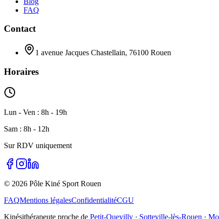
Blog
FAQ
Contact
1 avenue Jacques Chastellain, 76100 Rouen
Horaires
Lun - Ven : 8h - 19h
Sam : 8h - 12h
Sur RDV uniquement
©
2026
Pôle Kiné Sport Rouen
FAQ
Mentions légales
Confidentialité
CGU
Kinésithérapeute proche de
Petit-Quevilly
·
Sotteville-lès-Rouen
·
Mon