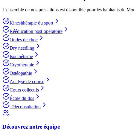
L'ensemble de nos prestations est disponible pour les habitants de
Mon
Kinésithérapie du sport
Rééducation post-opératoire
Ondes de choc
Dry needling
Isocinétisme
Cryothérapie
Ostéopathie
Analyse de course
Cours collectifs
École du dos
Téléconsultation
Découvrez notre équipe