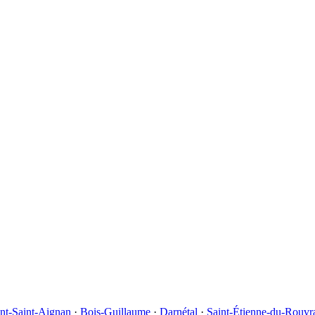
t-Saint-Aignan
·
Bois-Guillaume
·
Darnétal
·
Saint-Étienne-du-Rouvr