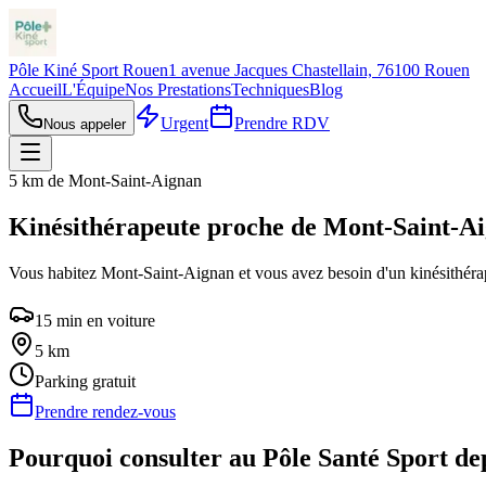
Pôle Kiné Sport Rouen
1 avenue Jacques Chastellain, 76100 Rouen
Accueil
L'Équipe
Nos Prestations
Techniques
Blog
Urgent
Prendre RDV
Nous appeler
5 km de Mont-Saint-Aignan
Kinésithérapeute proche de Mont-Saint-A
Vous habitez Mont-Saint-Aignan et vous avez besoin d'un kinésithérape
15
min en voiture
5
km
Parking gratuit
Prendre rendez-vous
Pourquoi consulter au Pôle Santé Sport d