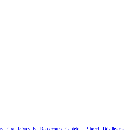
ay
·
Grand-Quevilly
·
Bonsecours
·
Canteleu
·
Bihorel
·
Déville-lès-