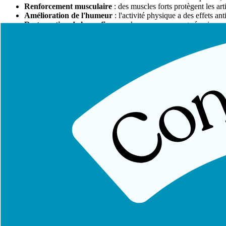
Renforcement musculaire
: des muscles forts protègent les art
Amélioration de l'humeur
: l'activité physique a des effets a
Restauration de la confiance
: chaque mouvement réussi sans 
Comment vaincre la kinésiophobie ?
Au Pôle Santé Sport, notre approche pour accompagner les patients kin
1. L'éducation à la douleur
Comprendre que
douleur ne signifie pas lésion
est fondamental. La d
système d'alarme est souvent déréglé.
2. L'exposition graduée
Nous réintroduisons progressivement les mouvements craints, en comme
3. La fixation d'objectifs fonctionnels
Plutôt que de se focaliser sur la douleur, nous travaillons sur des
objec
4. Le renforcement positif