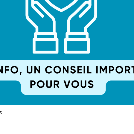
érison est fait de petites victoires quotidiennes.
ci quelques pistes :
eute
ptent
ouleur et danger
rands changements
onctionne
réquents à la guérison, mais ils ne sont pas une fatalité. Avec une app
 en son corps
et de retrouver une vie active.
nts dans ce parcours. N'hésitez pas à nous consulter si vous pensez ê
r.