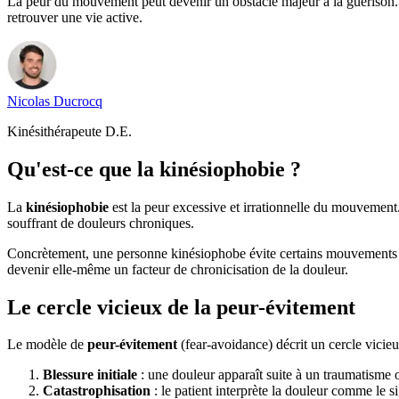
La peur du mouvement peut devenir un obstacle majeur à la guérison.
retrouver une vie active.
Nicolas
Ducrocq
Kinésithérapeute D.E.
Qu'est-ce que la kinésiophobie ?
La
kinésiophobie
est la peur excessive et irrationnelle du mouvemen
souffrant de douleurs chroniques.
Concrètement, une personne kinésiophobe évite certains mouvements 
devenir elle-même un facteur de chronicisation de la douleur.
Le cercle vicieux de la peur-évitement
Le modèle de
peur-évitement
(fear-avoidance) décrit un cercle vicie
Blessure initiale
: une douleur apparaît suite à un traumatisme 
Catastrophisation
: le patient interprète la douleur comme le s