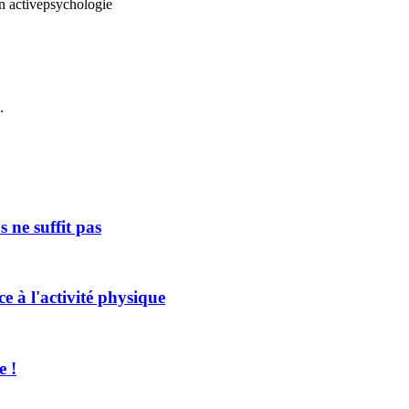
n active
psychologie
.
 ne suffit pas
e à l'activité physique
e !