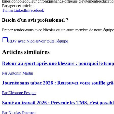
kinésiophobie
douleur chronique
hands-off
peurs d'évitement
rééducatio
Partager cet article :
Twitter
LinkedIn
Facebook
Besoin d'un avis professionnel ?
Prenez rendez-vous avec
Nicolas
ou un autre membre de notre équipe
RDV avec
Nicolas
Voir toute l'équipe
Articles similaires
Retour au sport après une blessure : pourquoi le temps
Par
Antonin
Martin
Journée sans tabac 2026 : Retrouvez votre souffle grâc
Par
Eléonore
Pesquet
Santé au travail 2026 : Prévenir les TMS, c'est possibl
Par
Nicolas
Ducrocq