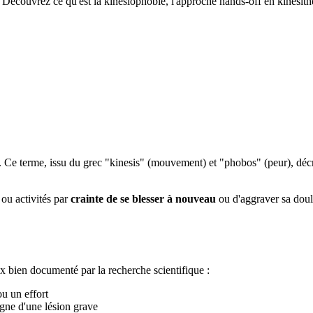
 Découvrez ce qu'est la kinésiophobie, l'approche hands-off en kinésit
t. Ce terme, issu du grec "kinesis" (mouvement) et "phobos" (peur), dé
ou activités par
crainte de se blesser à nouveau
ou d'aggraver sa doule
ux bien documenté par la recherche scientifique :
ou un effort
igne d'une lésion grave