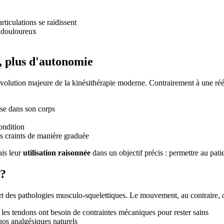
articulations se raidissent
 douloureux
 plus d'autonomie
évolution majeure de la kinésithérapie moderne. Contrairement à une réé
sse dans son corps
ondition
s craints de manière graduée
ais leur
utilisation raisonnée
dans un objectif précis : permettre au pat
 ?
rt des pathologies musculo-squelettiques. Le mouvement, au contraire, 
et les tendons ont besoin de contraintes mécaniques pour rester sains
 nos analgésiques naturels