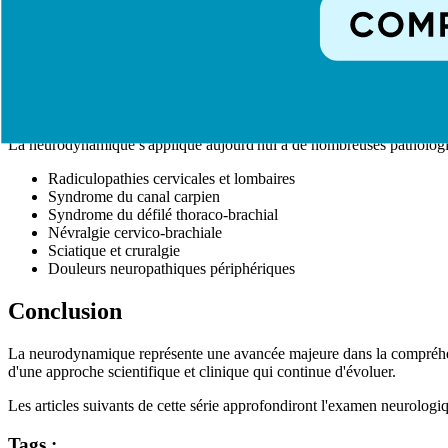
Transport antérograde
: Du corps cellulaire vers la périphérie
Transport rétrograde
: De la périphérie vers le corps cellulair
Une compression ou tension excessive peut perturber ce flux, entraî
Applications Cliniques Modernes
La neurodynamique s'applique aujourd'hui à de nombreuses pathologi
Radiculopathies cervicales et lombaires
Syndrome du canal carpien
Syndrome du défilé thoraco-brachial
Névralgie cervico-brachiale
Sciatique et cruralgie
Douleurs neuropathiques périphériques
Conclusion
La neurodynamique représente une avancée majeure dans la compréhens
d'une approche scientifique et clinique qui continue d'évoluer.
Les articles suivants de cette série approfondiront l'examen neurolog
Tags :