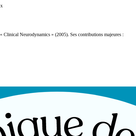
ux
 « Clinical Neurodynamics » (2005). Ses contributions majeures :
au jusqu'aux terminaisons nerveuses périphériques. Ce continuum comp