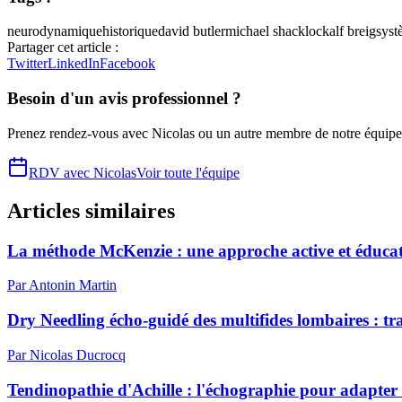
neurodynamique
historique
david butler
michael shacklock
alf breig
syst
Partager cet article :
Twitter
LinkedIn
Facebook
Besoin d'un avis professionnel ?
Prenez rendez-vous avec
Nicolas
ou un autre membre de notre équipe
RDV avec
Nicolas
Voir toute l'équipe
Articles similaires
La méthode McKenzie : une approche active et éducat
Par
Antonin
Martin
Dry Needling écho-guidé des multifides lombaires : trai
Par
Nicolas
Ducrocq
Tendinopathie d'Achille : l'échographie pour adapter