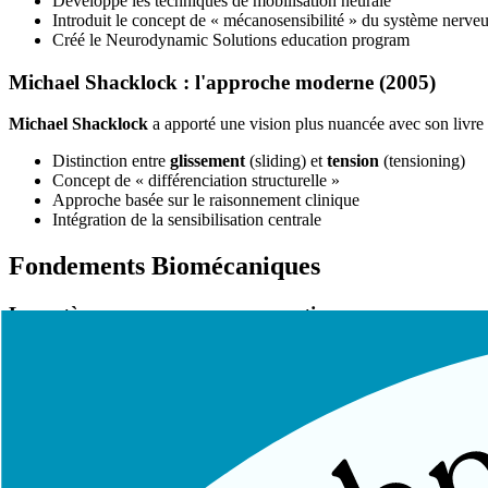
Développé les techniques de mobilisation neurale
Introduit le concept de « mécanosensibilité » du système nerve
Créé le Neurodynamic Solutions education program
Michael Shacklock : l'approche moderne (2005)
Michael Shacklock
a apporté une vision plus nuancée avec son livre
Distinction entre
glissement
(sliding) et
tension
(tensioning)
Concept de « différenciation structurelle »
Approche basée sur le raisonnement clinique
Intégration de la sensibilisation centrale
Fondements Biomécaniques
Le système nerveux comme « continuum »
Le système nerveux forme un
continuum mécanique
allant du cerve
Les méninges
(dure-mère, arachnoïde, pie-mère)
La moelle épinière
Les racines nerveuses
Les nerfs périphériques
Les tissus de soutien
(épinèvre, périnèvre, endonèvre)