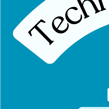
Mécanismes d'adaptation
Le système nerveux s'adapte aux mouvements par deux mécanismes p
Glissement (Sliding)
: Le nerf glisse par rapport aux structures
Tension (Tensioning)
: Le nerf s'allonge et subit une mise en t
Ces deux mécanismes sont essentiels pour la santé du tissu neural. Une
Physiologie du Système Nerveux Périphér
Vascularisation intrinsèque
Les nerfs périphériques possèdent leur propre système vasculaire (vas
L'apport en oxygène et nutriments
L'élimination des déchets métaboliques
Le maintien de la conduction nerveuse
Transport axonal
Le
flux axoplasmique
permet le transport de substances le long de l'