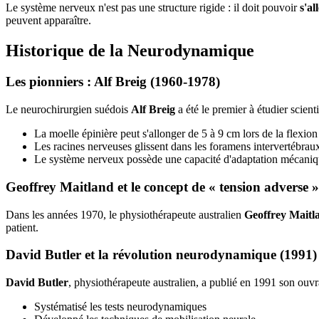
Le système nerveux n'est pas une structure rigide : il doit pouvoir
s'al
peuvent apparaître.
Historique de la Neurodynamique
Les pionniers : Alf Breig (1960-1978)
Le neurochirurgien suédois
Alf Breig
a été le premier à étudier scie
La moelle épinière peut s'allonger de 5 à 9 cm lors de la flexio
Les racines nerveuses glissent dans les foramens intervertébrau
Le système nerveux possède une capacité d'adaptation mécani
Geoffrey Maitland et le concept de « tension adverse »
Dans les années 1970, le physiothérapeute australien
Geoffrey Maitl
patient.
David Butler et la révolution neurodynamique (1991)
David Butler
, physiothérapeute australien, a publié en 1991 son ouvr
Systématisé les tests neurodynamiques