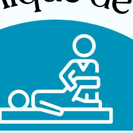
rincipaux :
 adjacentes
ension
 altération de ces capacités peut entraîner une
mécanosensibilité
accru
ique
a nervorum) qui assure :
axone :