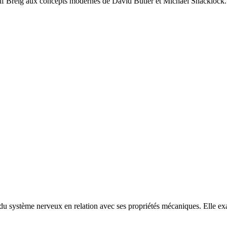
'Alf Breig aux concepts modernes de David Butler et Michael Shacklock
 du système nerveux en relation avec ses propriétés mécaniques. Elle e