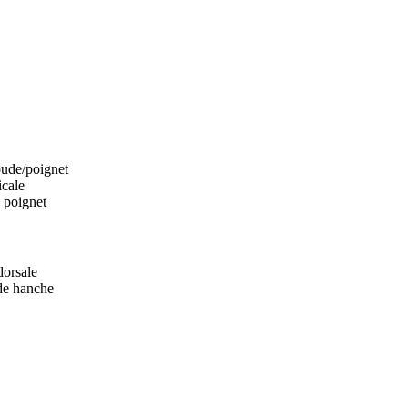
oude/poignet
icale
e poignet
dorsale
 de hanche