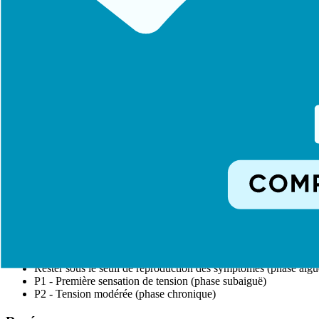
Le patient participe au mouvement
Combinaison sliders/tensioners
Intégration dans des schémas fonctionnels
Stade 4 : Exercices autonomes
Auto-mobilisations neurodynamiques
Exercices d'entretien à domicile
Prévention des récidives
Paramètres de Dosage
Fréquence
Phase aiguë
: Plusieurs fois par jour, courtes sessions
Phase chronique
: 1-2 fois par jour
Intensité
Rester sous le seuil de reproduction des symptômes (phase aigu
P1 - Première sensation de tension (phase subaiguë)
P2 - Tension modérée (phase chronique)