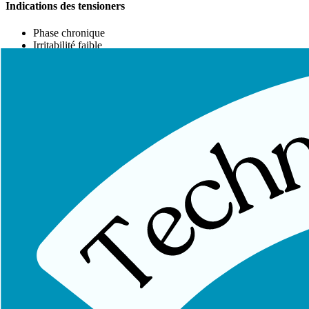
Indications des tensioners
Phase chronique
Irritabilité faible
Absence de déficit neurologique
Après succès des sliders
Progression du Traitement
Stade 1 : Techniques passives à distance
Mobilisation des segments adjacents au site lésionnel
Sliders doux et de faible amplitude
Éviter la reproduction des symptômes
Stade 2 : Techniques passives directes
Sliders impliquant le site lésionnel
Introduction progressive des tensioners
Reproduction légère des symptômes acceptable
Stade 3 : Techniques actives assistées