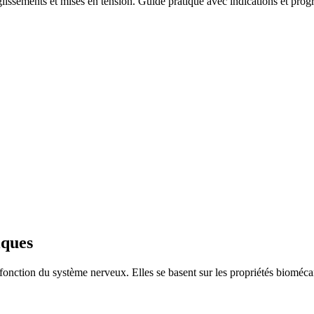
glissements et mises en tension. Guide pratique avec indications et prog
iques
la fonction du système nerveux. Elles se basent sur les propriétés biomé