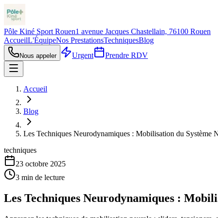
Pôle Kiné Sport Rouen
1 avenue Jacques Chastellain, 76100 Rouen
Accueil
L'Équipe
Nos Prestations
Techniques
Blog
Urgent
Prendre RDV
Nous appeler
Accueil
Blog
Les Techniques Neurodynamiques : Mobilisation du Système 
techniques
23 octobre 2025
3
min de lecture
Les Techniques Neurodynamiques : Mobili