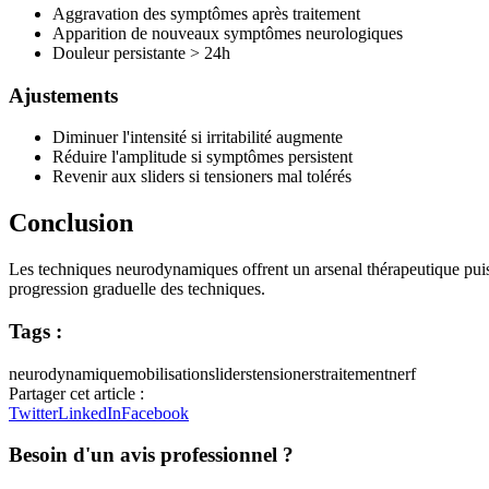
Aggravation des symptômes après traitement
Apparition de nouveaux symptômes neurologiques
Douleur persistante > 24h
Ajustements
Diminuer l'intensité si irritabilité augmente
Réduire l'amplitude si symptômes persistent
Revenir aux sliders si tensioners mal tolérés
Conclusion
Les techniques neurodynamiques offrent un arsenal thérapeutique puissan
progression graduelle des techniques.
Tags :
neurodynamique
mobilisation
sliders
tensioners
traitement
nerf
Partager cet article :
Twitter
LinkedIn
Facebook
Besoin d'un avis professionnel ?