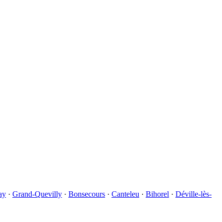
ay
·
Grand-Quevilly
·
Bonsecours
·
Canteleu
·
Bihorel
·
Déville-lès-