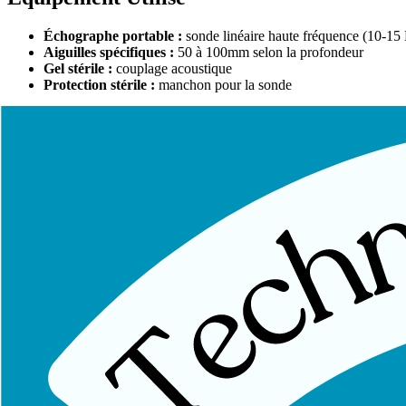
Échographe portable :
sonde linéaire haute fréquence (10-1
Aiguilles spécifiques :
50 à 100mm selon la profondeur
Gel stérile :
couplage acoustique
Protection stérile :
manchon pour la sonde
Technique de Réalisation
Repérage échographique :
identification du muscle et du trigg
Mesure de la profondeur :
calcul précis de la distance peau-ci
Choix de l'aiguille :
longueur adaptée à la profondeur
Insertion guidée :
visualisation de l'aiguille en temps réel
Puncture du trigger point :
confirmation visuelle de la positi
Retrait contrôlé :
vérification de l'absence de saignement
Indications Privilégiées
L'échoguidage est particulièrement indiqué pour :
Syndrome du psoas :
muscle profond impossible à palper
Lombalgies chroniques :
carré des lombes, multifidus profond
Épaule complexe :
subscapulaire, petit pectoral
Patients en surpoids :
repérage difficile par palpation