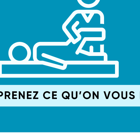
écis
lassique)
osent cette technique de pointe pour les cas complexes.