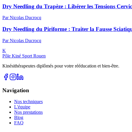
Dry Needling du Trapèze : Libérer les Tensions Cervic
Par
Nicolas
Ducrocq
Dry Needling du Piriforme : Traiter la Fausse Sciatiq
Par
Nicolas
Ducrocq
K
Pôle Kiné Sport Rouen
Kinésithérapeutes diplômés pour votre rééducation et bien-être.
Navigation
Nos techniques
L'équipe
Nos prestations
Blog
FAQ