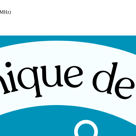
5 MHz)
er point
ble
on