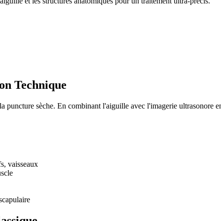
iguille et les structures anatomiques pour un traitement ultra-précis.
ion Technique
 la puncture sèche. En combinant l'aiguille avec l'imagerie ultrasonore 
s, vaisseaux
scle
scapulaire
assique