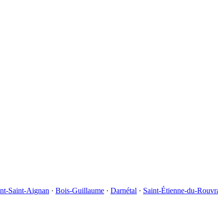
t-Saint-Aignan
·
Bois-Guillaume
·
Darnétal
·
Saint-Étienne-du-Rouvr