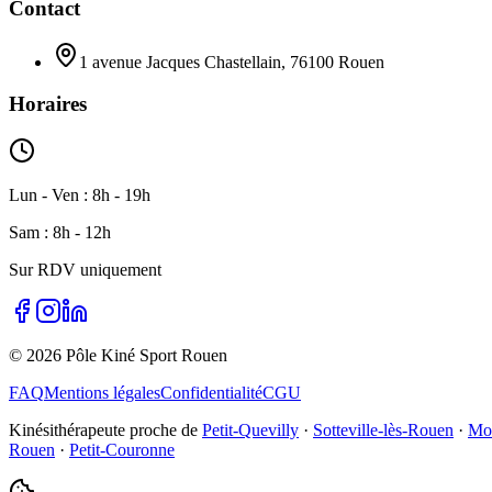
Contact
1 avenue Jacques Chastellain, 76100 Rouen
Horaires
Lun - Ven : 8h - 19h
Sam : 8h - 12h
Sur RDV uniquement
©
2026
Pôle Kiné Sport Rouen
FAQ
Mentions légales
Confidentialité
CGU
Kinésithérapeute proche de
Petit-Quevilly
·
Sotteville-lès-Rouen
·
Mon
Rouen
·
Petit-Couronne