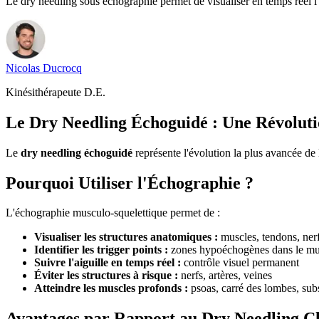
Le dry needling sous échographie permet de visualiser en temps réel l'a
Nicolas
Ducrocq
Kinésithérapeute D.E.
Le Dry Needling Échoguidé : Une Révolut
Le
dry needling échoguidé
représente l'évolution la plus avancée de
Pourquoi Utiliser l'Échographie ?
L'échographie musculo-squelettique permet de :
Visualiser les structures anatomiques :
muscles, tendons, nerf
Identifier les trigger points :
zones hypoéchogènes dans le mu
Suivre l'aiguille en temps réel :
contrôle visuel permanent
Éviter les structures à risque :
nerfs, artères, veines
Atteindre les muscles profonds :
psoas, carré des lombes, sub
Avantages par Rapport au Dry Needling Cl