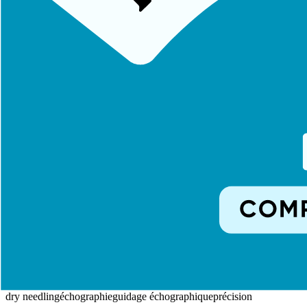
Échecs du dry needling classique :
ciblage insuffisamment pr
Résultats Cliniques
Les études montrent que le dry needling échoguidé permet :
Une réduction de douleur plus importante (+30% vs technique c
Moins de séances nécessaires pour obtenir un résultat
Une meilleure satisfaction des patients
Un taux de complications proche de zéro
Formation Requise
Cette technique nécessite une double compétence :
Formation au dry needling (DU ou certification)
Formation à l'échographie musculo-squelettique
Au Pôle Kiné Sport Rouen, nos praticiens formés à l'échographie prop
Tags :
dry needling
échographie
guidage échographique
précision