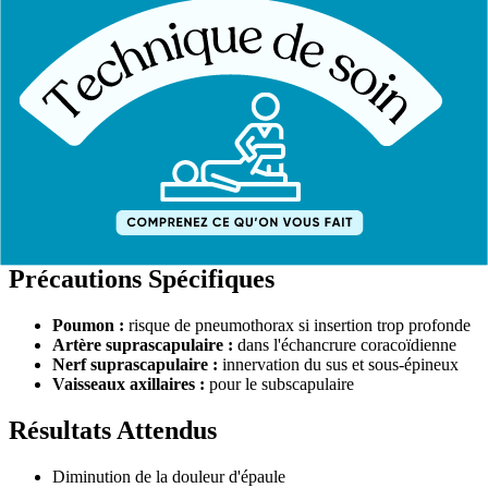
Repérage :
accès par le bord latéral de l'omoplate
Aiguille :
50-75mm
Technique :
échoguidage fortement recommandé
Précaution :
paquet vasculo-nerveux axillaire à proximité
Indications Principales
Tendinopathie de la coiffe résistante au traitement classique
Épaule douloureuse chronique
Limitation de mobilité d'origine musculaire
Récupération post-chirurgicale de l'épaule
Syndrome myofascial de l'épaule
Précautions Spécifiques
Poumon :
risque de pneumothorax si insertion trop profonde
Artère suprascapulaire :
dans l'échancrure coracoïdienne
Nerf suprascapulaire :
innervation du sus et sous-épineux
Vaisseaux axillaires :
pour le subscapulaire
Résultats Attendus
Diminution de la douleur d'épaule