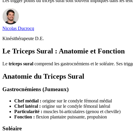
Les trigger points du triceps sural sont souvent impliqués dans les tend
Nicolas
Ducrocq
Kinésithérapeute D.E.
Le Triceps Sural : Anatomie et Fonction
Le
triceps sural
comprend les gastrocnémiens et le soléaire. Ses trigg
Anatomie du Triceps Sural
Gastrocnémiens (Jumeaux)
Chef médial :
origine sur le condyle fémoral médial
Chef latéral :
origine sur le condyle fémoral latéral
Particularité :
muscles bi-articulaires (genou et cheville)
Fonction :
flexion plantaire puissante, propulsion
Soléaire