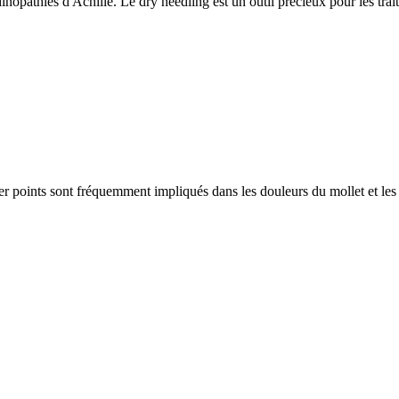
inopathies d'Achille. Le dry needling est un outil précieux pour les trait
er points sont fréquemment impliqués dans les douleurs du mollet et les