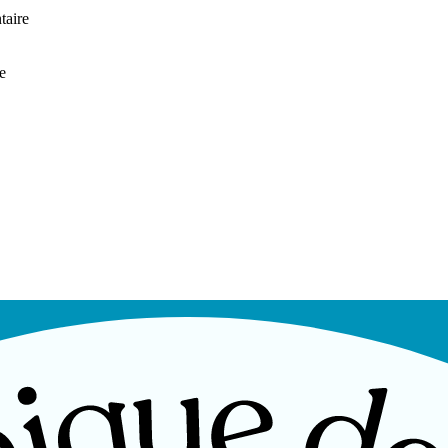
taire
e
fond