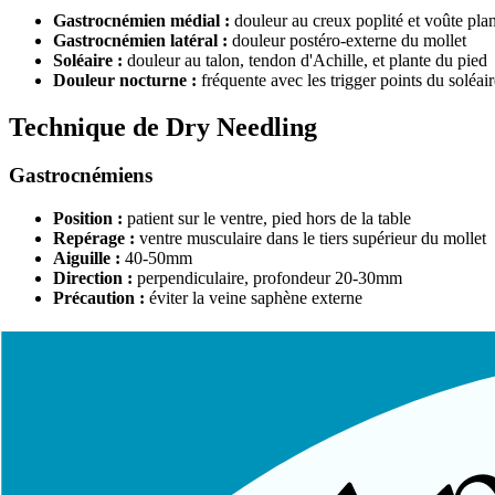
Gastrocnémien médial :
douleur au creux poplité et voûte plan
Gastrocnémien latéral :
douleur postéro-externe du mollet
Soléaire :
douleur au talon, tendon d'Achille, et plante du pied
Douleur nocturne :
fréquente avec les trigger points du soléair
Technique de Dry Needling
Gastrocnémiens
Position :
patient sur le ventre, pied hors de la table
Repérage :
ventre musculaire dans le tiers supérieur du mollet
Aiguille :
40-50mm
Direction :
perpendiculaire, profondeur 20-30mm
Précaution :
éviter la veine saphène externe
Soléaire
Position :
patient sur le ventre
Repérage :
sous les gastrocnémiens, accessible latéralement
Aiguille :
50-75mm (muscle plus profond)
Technique :
approche latérale pour éviter les vaisseaux
Attention :
artère tibiale postérieure dans le compartiment pro