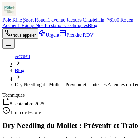
Pôle Kiné Sport Rouen
1 avenue Jacques Chastellain, 76100 Rouen
Accueil
L'Équipe
Nos Prestations
Techniques
Blog
Urgent
Prendre RDV
Nous appeler
Accueil
Blog
Dry Needling du Mollet : Prévenir et Traiter les Atteintes du T
Techniques
8 septembre 2025
3
min de lecture
Dry Needling du Mollet : Prévenir et Trait