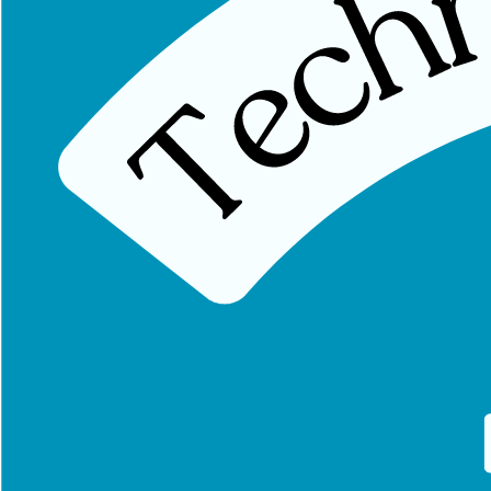
Indications Principales
Tendinopathie d'Achille :
corporéale ou insertionnelle
Crampes nocturnes :
des mollets
Syndrome des loges :
(forme chronique)
Douleur du talon :
(diagnostic différentiel avec fasciite)
Claquage musculaire :
(phase de remodelage)
Périostite tibiale :
(composante musculaire)
Précautions
Veine saphène externe :
visible sous la peau, à éviter
Artère tibiale postérieure :
profonde, entre soléaire et tibial po
Nerf tibial :
accompagne l'artère tibiale postérieure
Kyste poplité :
vérifier l'absence de kyste avant puncture
Résultats Attendus
Diminution de la tension sur le tendon d'Achille
Amélioration de la souplesse du mollet
Réduction des douleurs au talon
Disparition des crampes nocturnes
Meilleure performance sportive