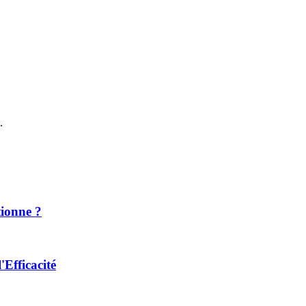
.
tionne ?
'Efficacité