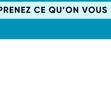
léchi)