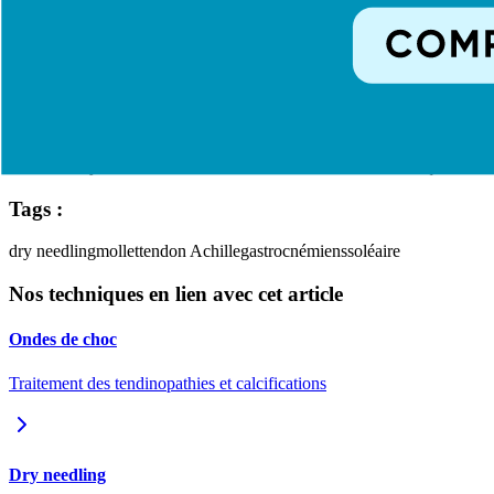
Programme de Rééducation Associé
Protocole excentrique :
exercices de Stanish/Alfredson
Étirements :
gastrocnémiens (genou tendu) et soléaire (genou f
Renforcement progressif :
montées sur pointes
Proprioception :
équilibre sur surfaces instables
Analyse de foulée :
correction des défauts biomécaniques
Tags :
dry needling
mollet
tendon Achille
gastrocnémiens
soléaire
Nos techniques en lien avec cet article
Ondes de choc
Traitement des tendinopathies et calcifications
Dry needling