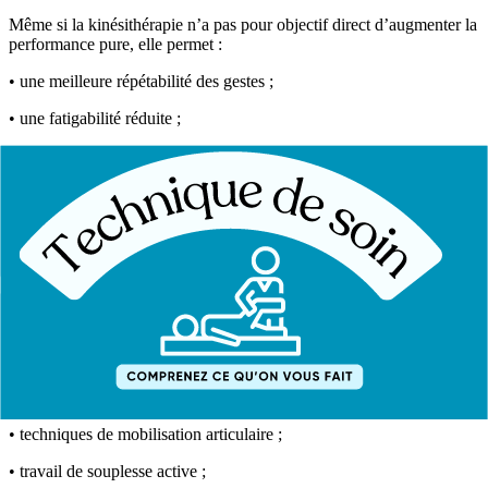
Même si la kinésithérapie n’a pas pour objectif direct d’augmenter la
performance pure, elle permet :
• une meilleure répétabilité des gestes ;
• une fatigabilité réduite ;
• une capacité accrue à maintenir un bon niveau de performance tout
au long de la compétition.
Que comprend une préparation kiné pré-compétitive ?
Renforcement musculaire ciblé
• muscles sollicités spécifiquement par le sport pratiqué ;
• travail excentrique et isométrique selon les besoins ;
• prévention des déséquilibres musculaires.
Mobilité et récupération
• techniques de mobilisation articulaire ;
• travail de souplesse active ;