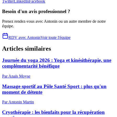
Twitter
LinkedIn
Facebook
Besoin d'un avis professionnel ?
Prenez rendez-vous avec
Antonin
ou un autre membre de notre
équipe.
RDV avec
Antonin
Voir toute l'équipe
Articles similaires
Journée du yoga 2026 : Yoga et kinésithérapie, une
complémentarité bénéfique
Par
Anaïs
Moyse
Massage sportif au Pôle Santé Sport : plus qu'un
moment de détente
Par
Antonin
Martin
Cryothérapie : les bienfaits pour la récupération