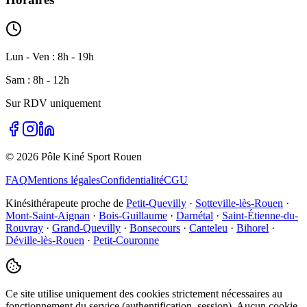
Lun - Ven : 8h - 19h
Sam : 8h - 12h
Sur RDV uniquement
©
2026
Pôle Kiné Sport Rouen
FAQ
Mentions légales
Confidentialité
CGU
Kinésithérapeute proche de
Petit-Quevilly
·
Sotteville-lès-Rouen
·
Mont-Saint-Aignan
·
Bois-Guillaume
·
Darnétal
·
Saint-Étienne-du-
Rouvray
·
Grand-Quevilly
·
Bonsecours
·
Canteleu
·
Bihorel
·
Déville-lès-Rouen
·
Petit-Couronne
Ce site utilise uniquement des cookies strictement nécessaires au
fonctionnement du service (authentification, session). Aucun cookie